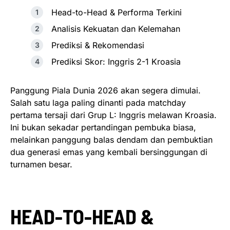
Head-to-Head & Performa Terkini
Analisis Kekuatan dan Kelemahan
Prediksi & Rekomendasi
Prediksi Skor: Inggris 2-1 Kroasia
Panggung Piala Dunia 2026 akan segera dimulai.
Salah satu laga paling dinanti pada matchday
pertama tersaji dari Grup L: Inggris melawan Kroasia.
Ini bukan sekadar pertandingan pembuka biasa,
melainkan panggung balas dendam dan pembuktian
dua generasi emas yang kembali bersinggungan di
turnamen besar.
HEAD-TO-HEAD &