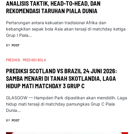
ANALISIS TAKTIK, HEAD-TO-HEAD, DAN
REKOMENDASI TARUHAN PIALA DUNIA
Pertarungan antara kekuatan tradisional Afrika dan
kebangkitan sepak bola Asia akan tersaji di matchday ketiga
Grup I Piala…
BY
POST
PREDIKSI
PREDIKSI BOLA
PREDIKSI SCOTLAND VS BRAZIL 24 JUNI 2026:
SAMBA MENARI DI TANAH SKOTLANDIA, LAGA
HIDUP MATI MATCHDAY 3 GRUP C
GLASGOW — Hampden Park dipastikan akan mendidih. Laga
hidup mati tersaji di matchday pamungkas Grup C Piala
Dunia…
BY
POST