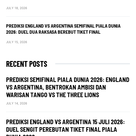
JULY 18, 2026
PREDIKSI ENGLAND VS ARGENTINA SEMIFINAL PIALA DUNIA
2026: DUEL DUA RAKSASA BEREBUT TIKET FINAL
JULY 15, 2026
RECENT POSTS
PREDIKSI SEMIFINAL PIALA DUNIA 2026: ENGLAND
VS ARGENTINA, BENTROKAN AMBISI DAN
WARISAN TANGO VS THE THREE LIONS
JULY 14, 2026
PREDIKSI ENGLAND VS ARGENTINA 15 JULI 2026:
DUEL SENGIT PEREBUTAN TIKET FINAL PIALA