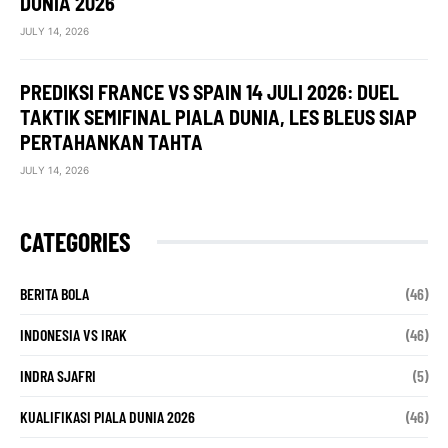
DUNIA 2026
JULY 14, 2026
PREDIKSI FRANCE VS SPAIN 14 JULI 2026: DUEL
TAKTIK SEMIFINAL PIALA DUNIA, LES BLEUS SIAP
PERTAHANKAN TAHTA
JULY 14, 2026
CATEGORIES
BERITA BOLA
(46)
INDONESIA VS IRAK
(46)
INDRA SJAFRI
(5)
KUALIFIKASI PIALA DUNIA 2026
(46)