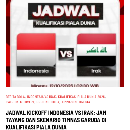
BERITA BOLA
INDONESIA VS IRAK
KUALIFIKASI PIALA DUNIA 2026
PATRICK KLUIVERT
PREDIKSI BOLA
TIMNAS INDONESIA
JADWAL KICKOFF INDONESIA VS IRAK: JAM
TAYANG DAN SKENARIO TIMNAS GARUDA DI
KUALIFIKASI PIALA DUNIA