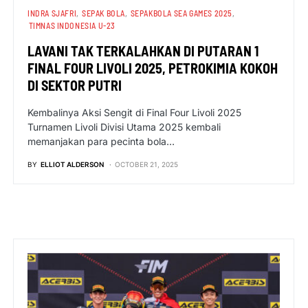
INDRA SJAFRI
SEPAK BOLA
SEPAKBOLA SEA GAMES 2025
TIMNAS INDONESIA U-23
LAVANI TAK TERKALAHKAN DI PUTARAN 1
FINAL FOUR LIVOLI 2025, PETROKIMIA KOKOH
DI SEKTOR PUTRI
Kembalinya Aksi Sengit di Final Four Livoli 2025
Turnamen Livoli Divisi Utama 2025 kembali
memanjakan para pecinta bola…
BY
ELLIOT ALDERSON
OCTOBER 21, 2025