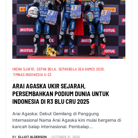
INDRA SJAFRI
SEPAK BOLA
SEPAKBOLA SEA GAMES 2025
TIMNAS INDONESIA U-23
ARAI AGASKA UKIR SEJARAH,
PERSEMBAHKAN PODIUM DUNIA UNTUK
INDONESIA DI R3 BLU CRU 2025
Arai Agaska: Debut Gemilang di Panggung
Internasional Nama Arai Agaska kini mulai bergema di
kancah balap internasional. Pembalap…
BY
ELLIOT ALDERSON
OCTOBER 21, 2025