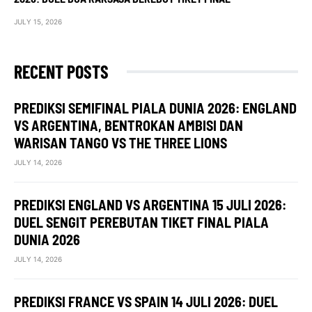
JULY 15, 2026
RECENT POSTS
PREDIKSI SEMIFINAL PIALA DUNIA 2026: ENGLAND
VS ARGENTINA, BENTROKAN AMBISI DAN
WARISAN TANGO VS THE THREE LIONS
JULY 14, 2026
PREDIKSI ENGLAND VS ARGENTINA 15 JULI 2026:
DUEL SENGIT PEREBUTAN TIKET FINAL PIALA
DUNIA 2026
JULY 14, 2026
PREDIKSI FRANCE VS SPAIN 14 JULI 2026: DUEL