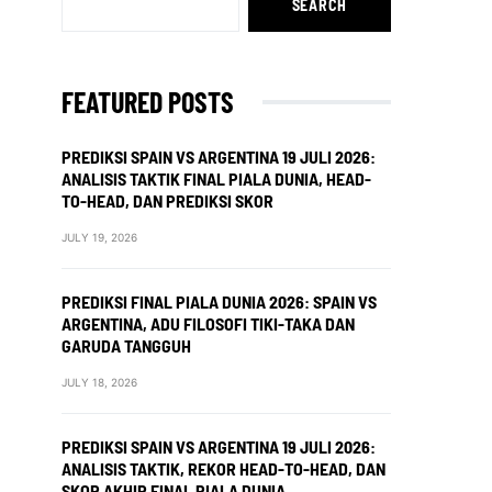
SEARCH
FEATURED POSTS
PREDIKSI SPAIN VS ARGENTINA 19 JULI 2026:
ANALISIS TAKTIK FINAL PIALA DUNIA, HEAD-
TO-HEAD, DAN PREDIKSI SKOR
JULY 19, 2026
PREDIKSI FINAL PIALA DUNIA 2026: SPAIN VS
ARGENTINA, ADU FILOSOFI TIKI-TAKA DAN
GARUDA TANGGUH
JULY 18, 2026
PREDIKSI SPAIN VS ARGENTINA 19 JULI 2026:
ANALISIS TAKTIK, REKOR HEAD-TO-HEAD, DAN
SKOR AKHIR FINAL PIALA DUNIA