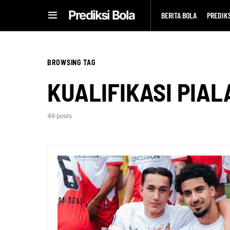
Prediksi Bola
BERITA BOLA
PREDIKS
BROWSING TAG
KUALIFIKASI PIAL
46 posts