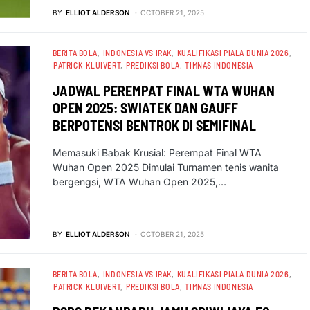
BY
ELLIOT ALDERSON
OCTOBER 21, 2025
BERITA BOLA
INDONESIA VS IRAK
KUALIFIKASI PIALA DUNIA 2026
PATRICK KLUIVERT
PREDIKSI BOLA
TIMNAS INDONESIA
JADWAL PEREMPAT FINAL WTA WUHAN
OPEN 2025: SWIATEK DAN GAUFF
BERPOTENSI BENTROK DI SEMIFINAL
Memasuki Babak Krusial: Perempat Final WTA
Wuhan Open 2025 Dimulai Turnamen tenis wanita
bergengsi, WTA Wuhan Open 2025,…
BY
ELLIOT ALDERSON
OCTOBER 21, 2025
BERITA BOLA
INDONESIA VS IRAK
KUALIFIKASI PIALA DUNIA 2026
PATRICK KLUIVERT
PREDIKSI BOLA
TIMNAS INDONESIA