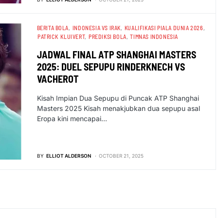
BERITA BOLA
INDONESIA VS IRAK
KUALIFIKASI PIALA DUNIA 2026
PATRICK KLUIVERT
PREDIKSI BOLA
TIMNAS INDONESIA
JADWAL FINAL ATP SHANGHAI MASTERS
2025: DUEL SEPUPU RINDERKNECH VS
VACHEROT
Kisah Impian Dua Sepupu di Puncak ATP Shanghai
Masters 2025 Kisah menakjubkan dua sepupu asal
Eropa kini mencapai…
BY
ELLIOT ALDERSON
OCTOBER 21, 2025