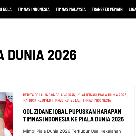
I BOLA
TIMNAS INDONESIA
TIMNAS MALAYSIA
TRANSFER PEMAIN
LIG
A DUNIA 2026
BERITA BOLA
INDONESIA VS IRAK
KUALIFIKASI PIALA DUNIA 2026
PATRICK KLUIVERT
PREDIKSI BOLA
TIMNAS INDONESIA
GOL ZIDANE IQBAL PUPUSKAN HARAPAN
TIMNAS INDONESIA KE PIALA DUNIA 2026
Mimpi Piala Dunia 2026 Terkubur Usai Kekalahan