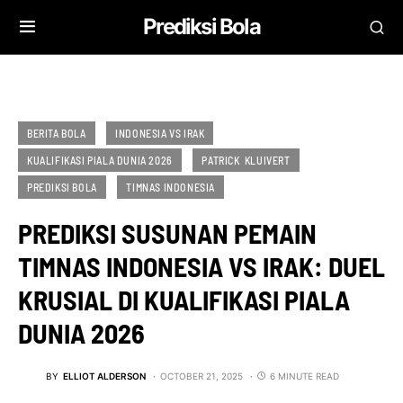
Prediksi Bola
BERITA BOLA
INDONESIA VS IRAK
KUALIFIKASI PIALA DUNIA 2026
PATRICK KLUIVERT
PREDIKSI BOLA
TIMNAS INDONESIA
PREDIKSI SUSUNAN PEMAIN
TIMNAS INDONESIA VS IRAK: DUEL
KRUSIAL DI KUALIFIKASI PIALA
DUNIA 2026
BY
ELLIOT ALDERSON
OCTOBER 21, 2025
6 MINUTE READ