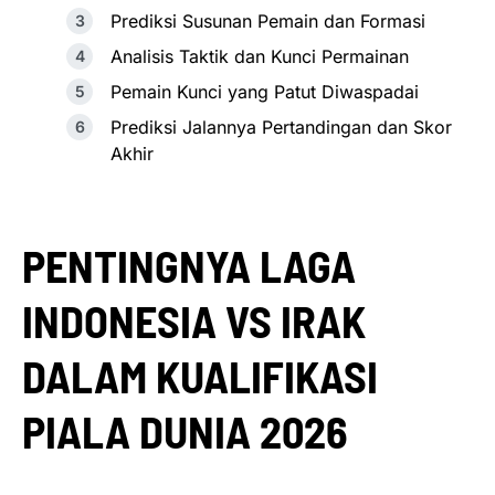
Prediksi Susunan Pemain dan Formasi
Analisis Taktik dan Kunci Permainan
Pemain Kunci yang Patut Diwaspadai
Prediksi Jalannya Pertandingan dan Skor
Akhir
PENTINGNYA LAGA
INDONESIA VS IRAK
DALAM KUALIFIKASI
PIALA DUNIA 2026