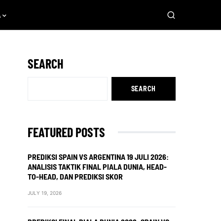
A
SEARCH
SEARCH
FEATURED POSTS
PREDIKSI SPAIN VS ARGENTINA 19 JULI 2026:
ANALISIS TAKTIK FINAL PIALA DUNIA, HEAD-
TO-HEAD, DAN PREDIKSI SKOR
JULY 19, 2026