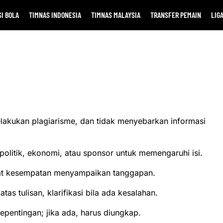
I BOLA
TIMNAS INDONESIA
TIMNAS MALAYSIA
TRANSFER PEMAIN
LIG
melakukan plagiarisme, dan tidak menyebarkan informasi
litik, ekonomi, atau sponsor untuk memengaruhi isi.
at kesempatan menyampaikan tanggapan.
s tulisan, klarifikasi bila ada kesalahan.
pentingan; jika ada, harus diungkap.