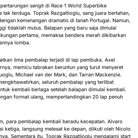
su pertarungan sengit di Race 1 World Superbike
tak terduga. Toprak Razgatlioglu, sang juara bertahan,
dengan kemenangan dramatis di tanah Portugal. Namun,
ggi tidaklah mulus. Balapan yang baru saja dimulai
 tikungan pertama, memaksa bendera merah dikibarkan
lannya lomba.
atkan lima pembalap terjadi di lap pembuka. Axel
ornya, memicu tabrakan beruntun yang turut menyeret
uoglu, Michael van der Mark, dan Tarran Mackenzie.
 mengkhawatirkan, seluruh pembalap yang terlibat
ntuk kembali berlaga setelah balapan dimulai kembali.
engan format ulang, mempertandingkan 20 lap penuh
am, para pembalap kembali beradu kecepatan. Alvaro
si ketiga, langsung melesat ke depan, diikuti oleh Nicolo
ya. Sementara itu, Toprak Razgatlioglu mengalami start