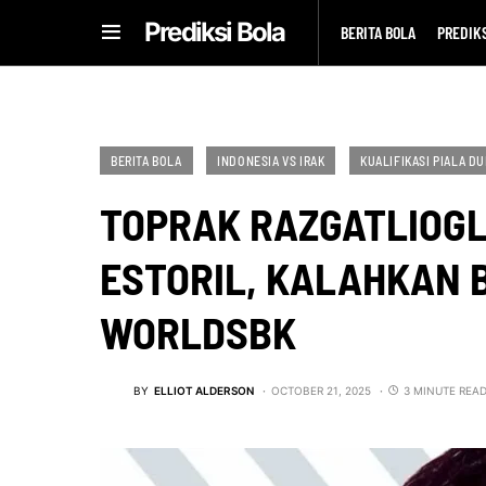
Prediksi Bola
BERITA BOLA
PREDIKS
BERITA BOLA
INDONESIA VS IRAK
KUALIFIKASI PIALA DU
TOPRAK RAZGATLIOGL
ESTORIL, KALAHKAN 
WORLDSBK
BY
ELLIOT ALDERSON
OCTOBER 21, 2025
3 MINUTE REA