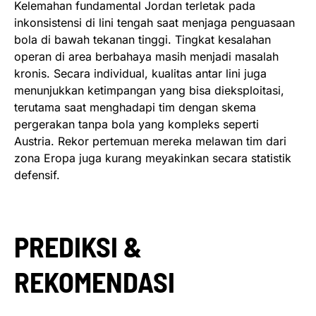
Kelemahan fundamental Jordan terletak pada
inkonsistensi di lini tengah saat menjaga penguasaan
bola di bawah tekanan tinggi. Tingkat kesalahan
operan di area berbahaya masih menjadi masalah
kronis. Secara individual, kualitas antar lini juga
menunjukkan ketimpangan yang bisa dieksploitasi,
terutama saat menghadapi tim dengan skema
pergerakan tanpa bola yang kompleks seperti
Austria. Rekor pertemuan mereka melawan tim dari
zona Eropa juga kurang meyakinkan secara statistik
defensif.
PREDIKSI &
REKOMENDASI