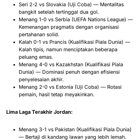
Seri 2-2 vs Slovakia (Uji Coba) — Mentalitas
bangkit setelah tertinggal dua gol.
Menang 1-0 vs Serbia (UEFA Nations League) —
Kemenangan pragmatis dengan organisasi
pertahanan solid.
Kalah 0-1 vs Prancis (Kualifikasi Piala Dunia) —
Kalah tipis, namun menciptakan beberapa
peluang emas.
Menang 4-0 vs Kazakhstan (Kualifikasi Piala
Dunia) — Dominasi penuh dengan efisiensi
penyelesaian akhir.
Menang 2-0 vs Estonia (Uji Coba) — Rotasi
pemain, hasil tetap meyakinkan.
Lima Laga Terakhir Jordan:
Menang 3-1 vs Pakistan (Kualifikasi Piala Dunia)
— Bertaji di kandang lawan yang lebih lemah.