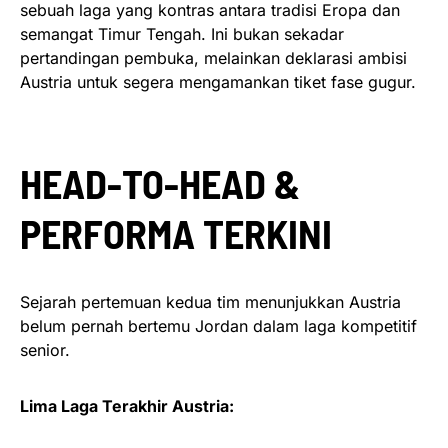
sebuah laga yang kontras antara tradisi Eropa dan
semangat Timur Tengah. Ini bukan sekadar
pertandingan pembuka, melainkan deklarasi ambisi
Austria untuk segera mengamankan tiket fase gugur.
HEAD-TO-HEAD &
PERFORMA TERKINI
Sejarah pertemuan kedua tim menunjukkan Austria
belum pernah bertemu Jordan dalam laga kompetitif
senior.
Lima Laga Terakhir Austria: