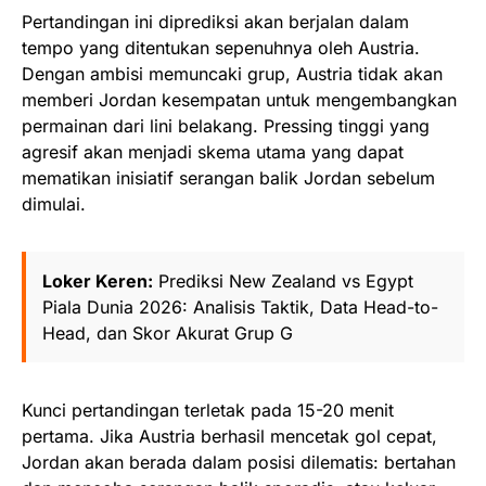
Pertandingan ini diprediksi akan berjalan dalam
tempo yang ditentukan sepenuhnya oleh Austria.
Dengan ambisi memuncaki grup, Austria tidak akan
memberi Jordan kesempatan untuk mengembangkan
permainan dari lini belakang. Pressing tinggi yang
agresif akan menjadi skema utama yang dapat
mematikan inisiatif serangan balik Jordan sebelum
dimulai.
Loker Keren:
Prediksi New Zealand vs Egypt
Piala Dunia 2026: Analisis Taktik, Data Head-to-
Head, dan Skor Akurat Grup G
Kunci pertandingan terletak pada 15-20 menit
pertama. Jika Austria berhasil mencetak gol cepat,
Jordan akan berada dalam posisi dilematis: bertahan