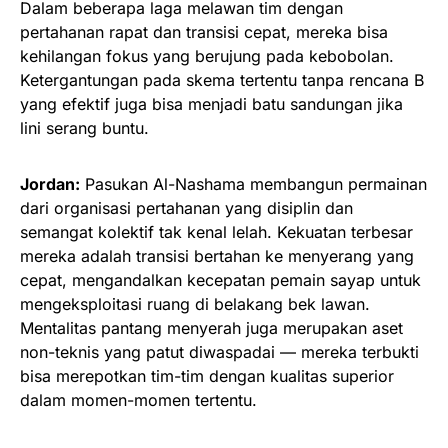
Dalam beberapa laga melawan tim dengan
pertahanan rapat dan transisi cepat, mereka bisa
kehilangan fokus yang berujung pada kebobolan.
Ketergantungan pada skema tertentu tanpa rencana B
yang efektif juga bisa menjadi batu sandungan jika
lini serang buntu.
Jordan:
Pasukan Al-Nashama membangun permainan
dari organisasi pertahanan yang disiplin dan
semangat kolektif tak kenal lelah. Kekuatan terbesar
mereka adalah transisi bertahan ke menyerang yang
cepat, mengandalkan kecepatan pemain sayap untuk
mengeksploitasi ruang di belakang bek lawan.
Mentalitas pantang menyerah juga merupakan aset
non-teknis yang patut diwaspadai — mereka terbukti
bisa merepotkan tim-tim dengan kualitas superior
dalam momen-momen tertentu.