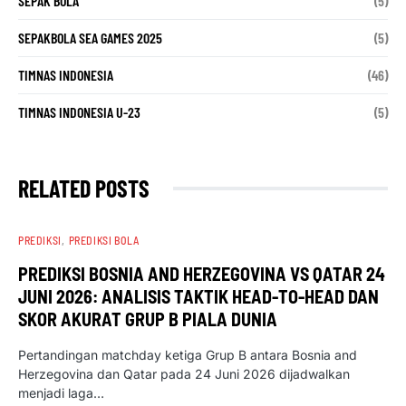
SEPAK BOLA
(5)
SEPAKBOLA SEA GAMES 2025
(5)
TIMNAS INDONESIA
(46)
TIMNAS INDONESIA U-23
(5)
RELATED POSTS
PREDIKSI
PREDIKSI BOLA
PREDIKSI BOSNIA AND HERZEGOVINA VS QATAR 24
JUNI 2026: ANALISIS TAKTIK HEAD-TO-HEAD DAN
SKOR AKURAT GRUP B PIALA DUNIA
Pertandingan matchday ketiga Grup B antara Bosnia and
Herzegovina dan Qatar pada 24 Juni 2026 dijadwalkan
menjadi laga…