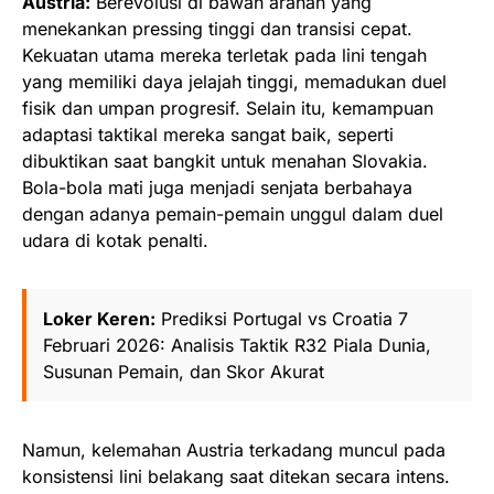
Austria:
Berevolusi di bawah arahan yang
menekankan pressing tinggi dan transisi cepat.
Kekuatan utama mereka terletak pada lini tengah
yang memiliki daya jelajah tinggi, memadukan duel
fisik dan umpan progresif. Selain itu, kemampuan
adaptasi taktikal mereka sangat baik, seperti
dibuktikan saat bangkit untuk menahan Slovakia.
Bola-bola mati juga menjadi senjata berbahaya
dengan adanya pemain-pemain unggul dalam duel
udara di kotak penalti.
Loker Keren:
Prediksi Portugal vs Croatia 7
Februari 2026: Analisis Taktik R32 Piala Dunia,
Susunan Pemain, dan Skor Akurat
Namun, kelemahan Austria terkadang muncul pada
konsistensi lini belakang saat ditekan secara intens.