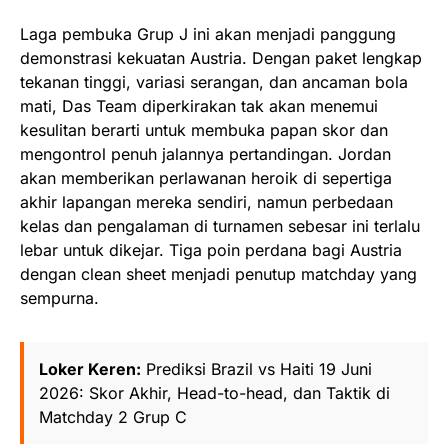
Laga pembuka Grup J ini akan menjadi panggung
demonstrasi kekuatan Austria. Dengan paket lengkap
tekanan tinggi, variasi serangan, dan ancaman bola
mati, Das Team diperkirakan tak akan menemui
kesulitan berarti untuk membuka papan skor dan
mengontrol penuh jalannya pertandingan. Jordan
akan memberikan perlawanan heroik di sepertiga
akhir lapangan mereka sendiri, namun perbedaan
kelas dan pengalaman di turnamen sebesar ini terlalu
lebar untuk dikejar. Tiga poin perdana bagi Austria
dengan clean sheet menjadi penutup matchday yang
sempurna.
Loker Keren:
Prediksi Brazil vs Haiti 19 Juni
2026: Skor Akhir, Head-to-head, dan Taktik di
Matchday 2 Grup C