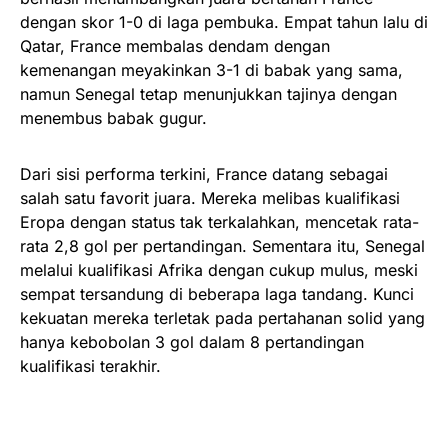
dengan skor 1-0 di laga pembuka. Empat tahun lalu di
Qatar, France membalas dendam dengan
kemenangan meyakinkan 3-1 di babak yang sama,
namun Senegal tetap menunjukkan tajinya dengan
menembus babak gugur.
Dari sisi performa terkini, France datang sebagai
salah satu favorit juara. Mereka melibas kualifikasi
Eropa dengan status tak terkalahkan, mencetak rata-
rata 2,8 gol per pertandingan. Sementara itu, Senegal
melalui kualifikasi Afrika dengan cukup mulus, meski
sempat tersandung di beberapa laga tandang. Kunci
kekuatan mereka terletak pada pertahanan solid yang
hanya kebobolan 3 gol dalam 8 pertandingan
kualifikasi terakhir.