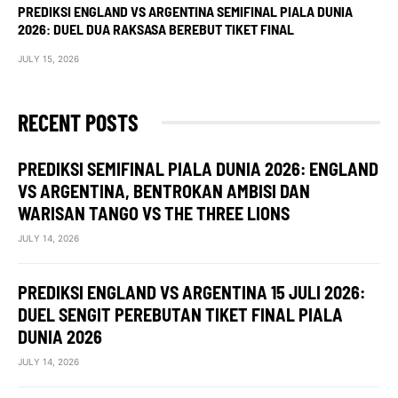
PREDIKSI ENGLAND VS ARGENTINA SEMIFINAL PIALA DUNIA
2026: DUEL DUA RAKSASA BEREBUT TIKET FINAL
JULY 15, 2026
RECENT POSTS
PREDIKSI SEMIFINAL PIALA DUNIA 2026: ENGLAND
VS ARGENTINA, BENTROKAN AMBISI DAN
WARISAN TANGO VS THE THREE LIONS
JULY 14, 2026
PREDIKSI ENGLAND VS ARGENTINA 15 JULI 2026:
DUEL SENGIT PEREBUTAN TIKET FINAL PIALA
DUNIA 2026
JULY 14, 2026