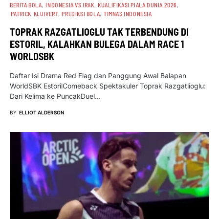
BERITA BOLA
INDONESIA VS IRAK
KUALIFIKASI PIALA DUNIA 2026
PATRICK KLUIVERT
PREDIKSI BOLA
TIMNAS INDONESIA
TOPRAK RAZGATLIOGLU TAK TERBENDUNG DI
ESTORIL, KALAHKAN BULEGA DALAM RACE 1
WORLDSBK
Daftar Isi Drama Red Flag dan Panggung Awal Balapan
WorldSBK EstorilComeback Spektakuler Toprak Razgatlioglu:
Dari Kelima ke PuncakDuel…
BY
ELLIOT ALDERSON