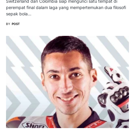
Switzerland dan Colombia siap mengunci satu tempat di
perempat final dalam laga yang mempertemukan dua filosofi
sepak bola…
BY
POST