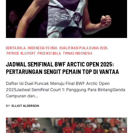
BERITA BOLA
INDONESIA VS IRAK
KUALIFIKASI PIALA DUNIA 2026
PATRICK KLUIVERT
PREDIKSI BOLA
TIMNAS INDONESIA
JADWAL SEMIFINAL BWF ARCTIC OPEN 2025:
PERTARUNGAN SENGIT PEMAIN TOP DI VANTAA
Daftar Isi Duel Puncak Menuju Final BWF Arctic Open
2025Jadwal Semifinal Court 1: Panggung Para BintangGanda
Campuran dan…
BY
ELLIOT ALDERSON