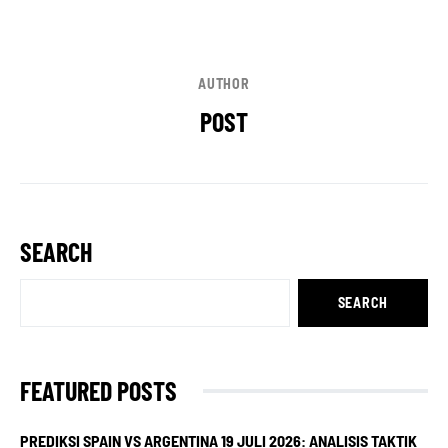
AUTHOR
POST
SEARCH
SEARCH
FEATURED POSTS
PREDIKSI SPAIN VS ARGENTINA 19 JULI 2026: ANALISIS TAKTIK