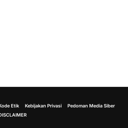
Kode Etik
Kebijakan Privasi
Pedoman Media Siber
DISCLAIMER